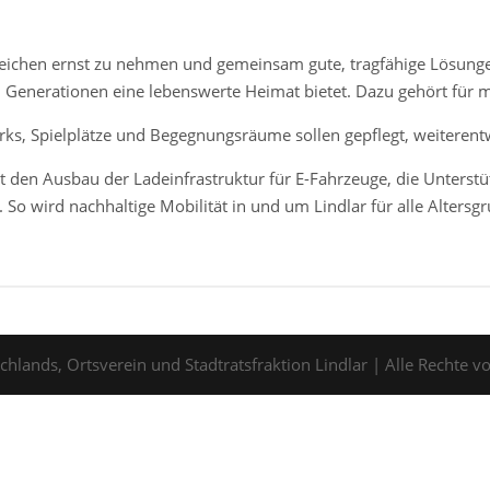
ereichen ernst zu nehmen und gemeinsam gute, tragfähige Lösunge
n Generationen eine lebenswerte Heimat bietet. Dazu gehört für 
ks, Spielplätze und Begegnungsräume sollen gepflegt, weiterentw
t den Ausbau der Ladeinfrastruktur für E-Fahrzeuge, die Unterst
r. So wird nachhaltige Mobilität in und um Lindlar für alle Alters
hlands, Ortsverein und Stadtratsfraktion Lindlar | Alle Rechte v