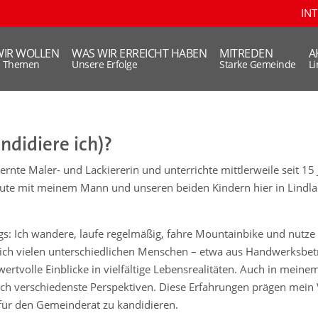
IN
WIR WOLLEN
WAS WIR ERREICHT HABEN
MITREDEN
A
e Themen
Unsere Erfolge
Starke Gemeinde
L
ndidiere ich)?
lernte Maler- und Lackiererin und unterrichte mittlerweile seit 15
te mit meinem Mann und unseren beiden Kindern hier in Lindlar
egs: Ich wandere, laufe regelmäßig, fahre Mountainbike und nutze
glich vielen unterschiedlichen Menschen – etwa aus Handwerksbetr
ertvolle Einblicke in vielfältige Lebensrealitäten. Auch in meinem
 ich verschiedenste Perspektiven. Diese Erfahrungen prägen mein 
für den Gemeinderat zu kandidieren.