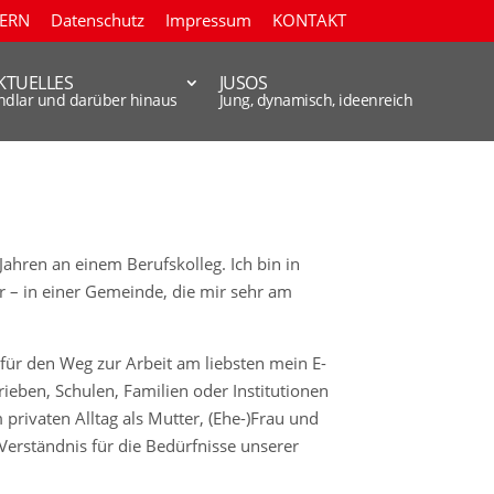
TERN
Datenschutz
Impressum
KONTAKT
KTUELLES
JUSOS
indlar und darüber hinaus
Jung, dynamisch, ideenreich
 Jahren an einem Berufskolleg. Ich bin in
 – in einer Gemeinde, die mir sehr am
 für den Weg zur Arbeit am liebsten mein E-
ieben, Schulen, Familien oder Institutionen
 privaten Alltag als Mutter, (Ehe-)Frau und
Verständnis für die Bedürfnisse unserer