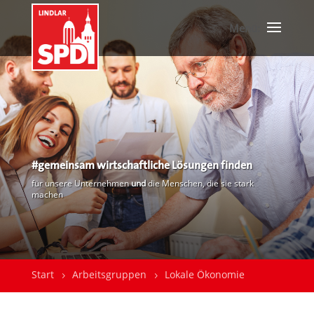
#gemeinsam wirtschaftliche Lösungen finden
für unsere Unternehmen
und
die Menschen, die sie stark
machen
Start
Arbeitsgruppen
Lokale Ökonomie