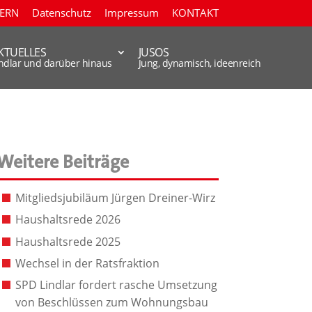
TERN
Datenschutz
Impressum
KONTAKT
KTUELLES
JUSOS
indlar und darüber hinaus
Jung, dynamisch, ideenreich
Weitere Beiträge
Mitgliedsjubiläum Jürgen Dreiner-Wirz
Haushaltsrede 2026
Haushaltsrede 2025
Wechsel in der Ratsfraktion
SPD Lindlar fordert rasche Umsetzung
von Beschlüssen zum Wohnungsbau