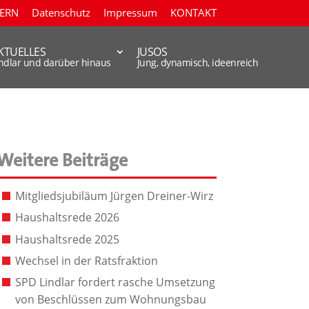
TERN
Datenschutz
Impressum
KONTAKT
KTUELLES
JUSOS
indlar und darüber hinaus
Jung, dynamisch, ideenreich
Weitere Beiträge
Mitgliedsjubiläum Jürgen Dreiner-Wirz
Haushaltsrede 2026
Haushaltsrede 2025
Wechsel in der Ratsfraktion
SPD Lindlar fordert rasche Umsetzung
von Beschlüssen zum Wohnungsbau