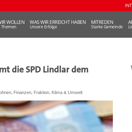
IN
WIR WOLLEN
WAS WIR ERREICHT HABEN
MITREDEN
A
e Themen
Unsere Erfolge
Starke Gemeinde
L
mmt die SPD Lindlar dem
ohnen
,
Finanzen
,
Fraktion
,
Klima & Umwelt