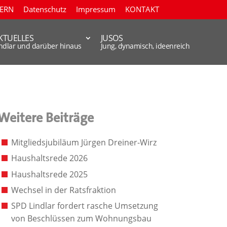
TERN
Datenschutz
Impressum
KONTAKT
KTUELLES
JUSOS
indlar und darüber hinaus
Jung, dynamisch, ideenreich
Weitere Beiträge
Mitgliedsjubiläum Jürgen Dreiner-Wirz
Haushaltsrede 2026
Haushaltsrede 2025
Wechsel in der Ratsfraktion
SPD Lindlar fordert rasche Umsetzung
von Beschlüssen zum Wohnungsbau